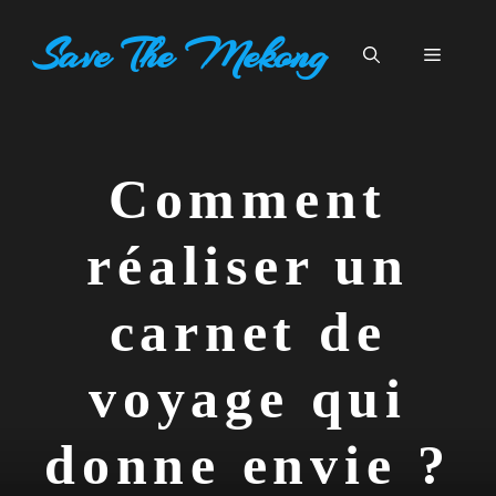
Aller
Save The Mekong
au
Menu
contenu
Comment
réaliser un
carnet de
voyage qui
donne envie ?