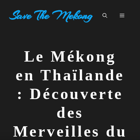
Aller
Save The Mekong
au
Menu
contenu
Le Mékong
en Thaïlande
: Découverte
des
Merveilles du